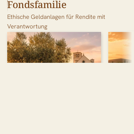
Fondsfamilie
Ethische Geldanlagen für Rendite mit
Verantwortung
Aktienfonds
Stift
Aktives Investment gemäß
Stabil
strenger ökonomischer,
mit ein
ökologischer und sozialen
Beimis