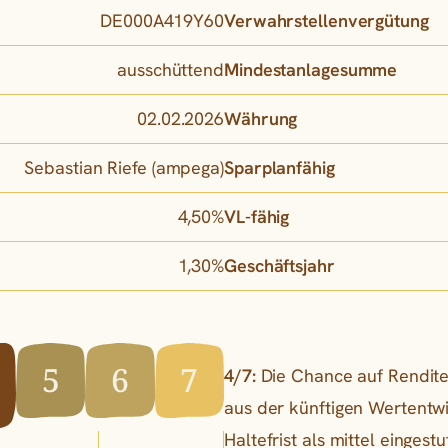
DE000A419Y60
Verwahrstellenvergütung
ausschüttend
Mindestanlagesumme
02.02.2026
Währung
Sebastian Riefe (ampega)
Sparplanfähig
4,50%
VL-fähig
1,30%
Geschäftsjahr
5
6
7
4/7:
Die Chance auf Rendite
aus der künftigen Wertentw
Haltefrist als mittel eingestuf