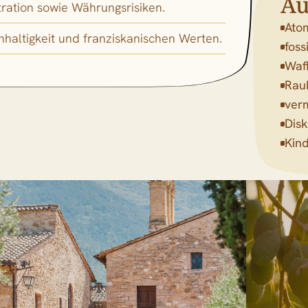
Au
ration sowie Währungsrisiken.
Ato
hhaltigkeit und franziskanischen Werten.
foss
Waf
Rau
ver
Disk
Kind