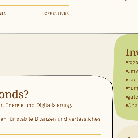
GEN
OFFENSIVER
In
rege
umwe
nac
hum
onds?
gut
r, Energie und Digitalisierung.
Cha
 für stabile Bilanzen und verlässliches