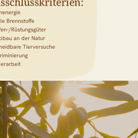
sschlusskriterien:
menergie
ile Brennstoffe
fen-/Rüstungsgüter
bbau an der Natur
meidbare Tierversuche
riminierung
erarbeit