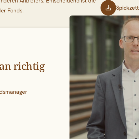
anderen Anbieters. Entscheidend ist die
Spickzet
der Fonds.
n richtig
ndsmanager