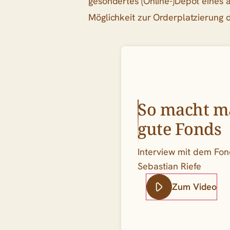
gesondertes (Online-)Depot eines 
Möglichkeit zur Orderplatzierung 
So macht ma
gute Fonds
Interview mit dem Fo
Sebastian Riefe
Zum Video